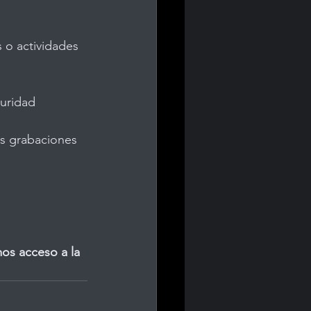
 o actividades 
guridad
as grabaciones 
mos acceso a la 