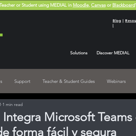
Teacher or Student using MEDIAL in
Moodle
,
Canvas
or
Blackboard
Blog
|
Resou
|
Solutions
Discover MEDIAL
s
Support
Teacher & Student Guides
Webinars
1
1 min read
Blackboard User Guides
Recordings
 Integra Microsoft Teams
 forma fácil y segura