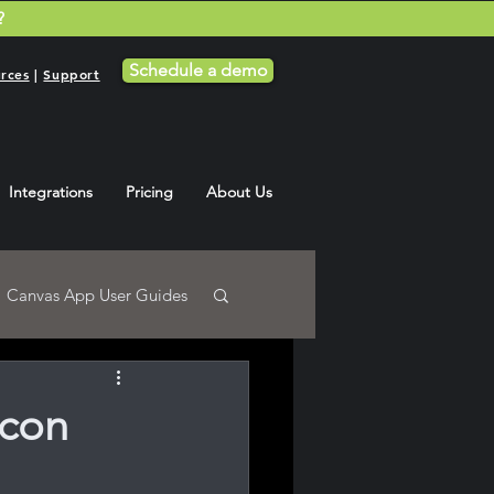
?
Schedule a demo
rces
|
Support
Integrations
Pricing
About Us
Canvas App User Guides
 con