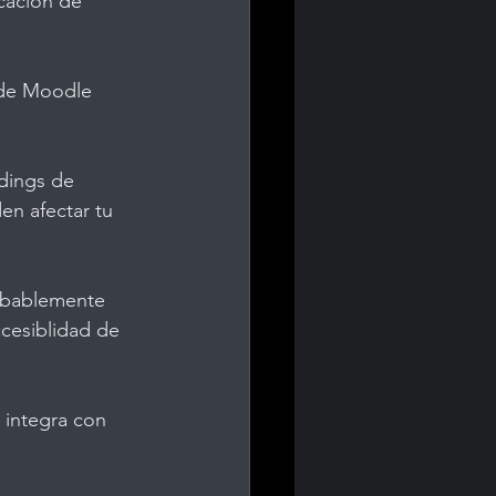
ucación de 
 de Moodle 
dings de 
n afectar tu 
robablemente 
cesiblidad de 
integra con 